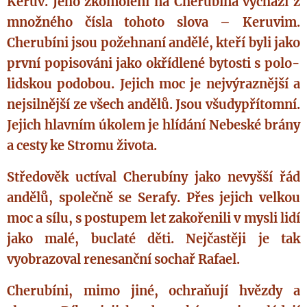
Keruv. Jeho zkomolení na Cherubína vychází z
množného čísla tohoto slova – Keruvim.
Cherubíni jsou požehnaní andělé, kteří byli jako
první popisováni jako okřídlené bytosti s polo-
lidskou podobou. Jejich moc je nejvýraznější a
nejsilnější ze všech andělů. Jsou všudypřítomní.
Jejich hlavním úkolem je hlídání Nebeské brány
a cesty ke Stromu života.
Středověk uctíval Cherubíny jako nevyšší řád
andělů, společně se Serafy. Přes jejich velkou
moc a sílu, s postupem let zakořenili v mysli lidí
jako malé, buclaté děti. Nejčastěji je tak
vyobrazoval renesanční sochař Rafael.
Cherubíni, mimo jiné, ochraňují hvězdy a