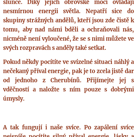
slunce. Díky jejich obrovské moci ovládají
nesmírnou energii světla. Nepatří sice do
skupiny strážných andělů, kteří jsou zde čistě k
tomu, aby nad námi bděli a ochraňovali nás,
nicméně není vyloučené, že se s nimi můžete ve
svých rozpravách s anděly také setkat.
Pokud někdy pocítíte ve svízelné situaci náhlý a
nečekaný příval energie, pak je to zcela jistě dar
od jednoho z Cherubínů. Přijímejte jej s
vděčností a naložte s ním pouze s dobrými
úmysly.
A tak fungují i naše svíce. Po zapálení svíce
nejspíše pocítíte silný příval energie, lásky a