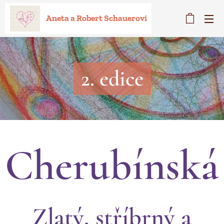
Aneta a Robert Schauerovi
2. edice
Cherubínská
Zlatý, stříbrný a