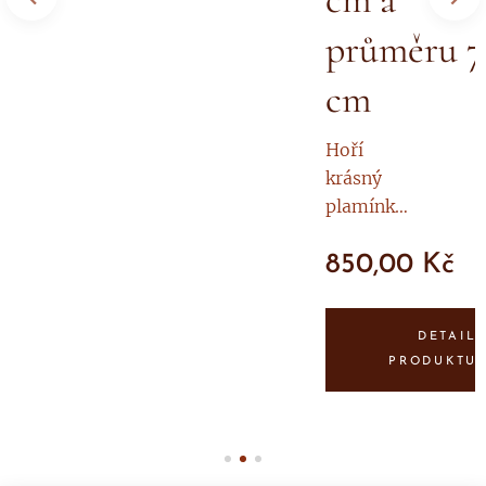
průměru 7
cm
Hoří
krásný
plamínke
m až 150
850,00
Kč
hodin!
Stříbrný
IL
TU
Cherubín
DETAIL
si nese
PRODUKTU
energii
pomoci v
těžkých
chvílích