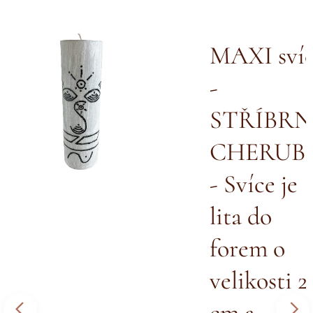
íce
MAXI sví
-
BÍN
STŘÍBRN
CHERUB
- Svíce je
lita do
 25
forem o
velikosti 2
7,6
cm a