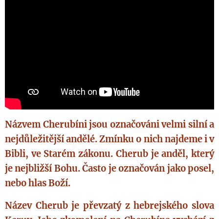
Názvem Cherubíni jsou označováni velmi silní a
nejdůležitější andělé. Zmínku o nich najdeme i v
Bibli, ve Starém zákonu. Cherub je anděl, který
je nejbližší Bohu. Často je označován jako posel,
nebo hlas Boží.
Název Cherub je převzatý z hebrejského slova