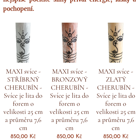
pochopení.
MAXI svíce -
MAXI svíce -
MAXI svíce -
STŘÍBRNÝ
BRONZOVÝ
ZLATÝ
CHERUBÍN -
CHERUBÍN -
CHERUBÍN -
Svíce je lita do
Svíce je lita do
Svíce je lita do
forem o
forem o
forem o
velikosti 25 cm
velikosti 25 cm
velikosti 25 cm
a průměru 7,6
a průměru 7,6
a průměru 7,6
cm
cm
cm
850,00
Kč
850,00
Kč
850,00
Kč